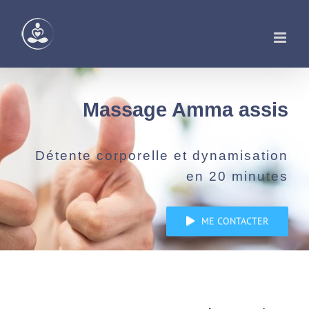
Passer
au
contenu
Massage Amma assis
Détente corporelle et dynamisation
en 20 minutes
ME CONTACTER